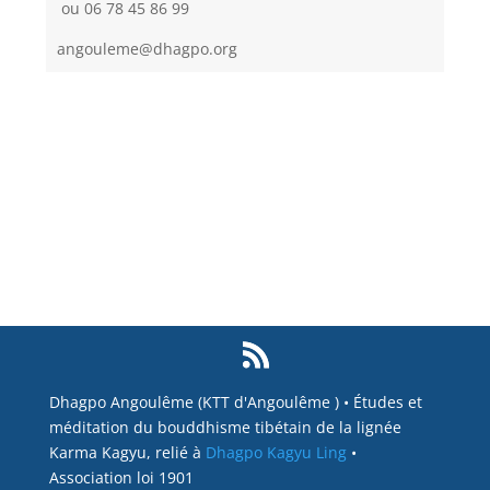
ou 06 78 45 86 99
angouleme@dhagpo.org
Dhagpo Angoulême (KTT d'Angoulême ) • Études et
méditation du bouddhisme tibétain de la lignée
Karma Kagyu, relié à
Dhagpo Kagyu Ling
•
Association loi 1901