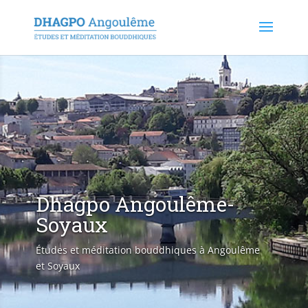
Dhagpo Angoulême-
Soyaux
Études et méditation bouddhiques à Angoulême
et Soyaux